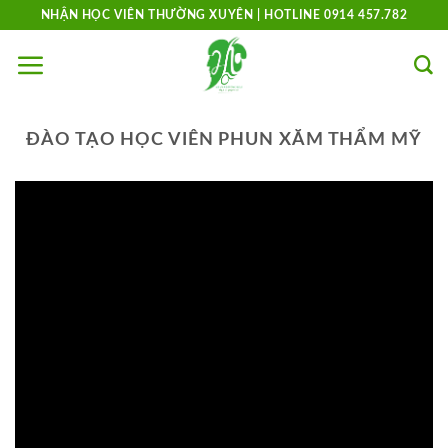
Skip
NHẬN HỌC VIÊN THƯỜNG XUYÊN | HOTLINE 0914 457.782
to
content
ĐÀO TẠO HỌC VIÊN PHUN XĂM THẨM MỸ