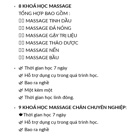
8 KHOÁ HỌC MASSAGE
TỔNG HỢP BAO GỒM :
🧖‍♀️ MASSAGE TINH DẦU
🧖‍♀️ MASSAGE ĐÁ NÓNG
🧖‍♀️ MASSAGE GẬY TRỊ LIỆU
🧖‍♀️ MASSAGE THẢO DƯỢC
🧖‍♀️ MASSAGE NẾN
🧖‍♀️ MASSAGE BẦU
🌿 Thời gian học 7 ngày
🌿 Hỗ trợ dụng cụ trong quá trình học.
🌿 Bao ra nghề
🌿 Một kèm một
🌿 Thời gian học linh đông.
9 KHOÁ HỌC MASSAGE CHÂN CHUYÊN NGHIỆP
:
🍁Thời gian học 7 ngày
🌿 Hỗ trợ dụng cụ trong quá trình học.
🌿 Bao ra nghề