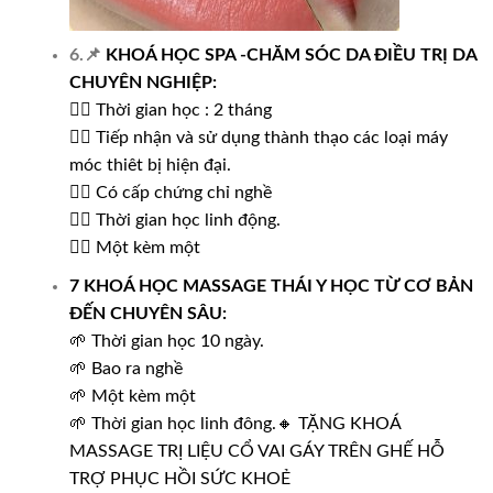
6.📌
KHOÁ HỌC SPA -CHĂM SÓC DA
ĐIỀU TRỊ DA
CHUYÊN NGHIỆP:
💁‍♀️ Thời gian học : 2 tháng
💁‍♀️ Tiếp nhận và sử dụng thành thạo các loại máy
móc thiêt bị hiện đại.
💁‍♀️ Có cấp chứng chỉ nghề
💁‍♀️ Thời gian học linh động.
💁‍♀️ Một kèm một
7 KHOÁ HỌC MASSAGE THÁI Y HỌC
TỪ CƠ BẢN
ĐẾN CHUYÊN SÂU:
🌱 Thời gian học 10 ngày.
🌱 Bao ra nghề
🌱 Một kèm một
🌱 Thời gian học linh đông.🔸 TẶNG KHOÁ
MASSAGE TRỊ LIỆU CỔ VAI GÁY TRÊN GHẾ HỖ
TRỢ PHỤC HỒI SỨC KHOẺ