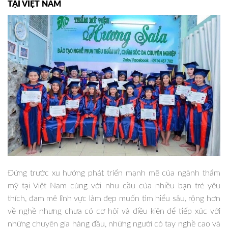
TẠI VIỆT NAM
Đứng trước xu hướng phát triển mạnh mẽ của ngành thẩm
mỹ tại Việt Nam cùng với nhu cầu của nhiều bạn trẻ yêu
thích, đam mê lĩnh vực làm đẹp muốn tìm hiểu sâu, rộng hơn
về nghề nhưng chưa có cơ hội và điều kiện để tiếp xúc với
những chuyên gia hàng đầu, những người có tay nghề cao và