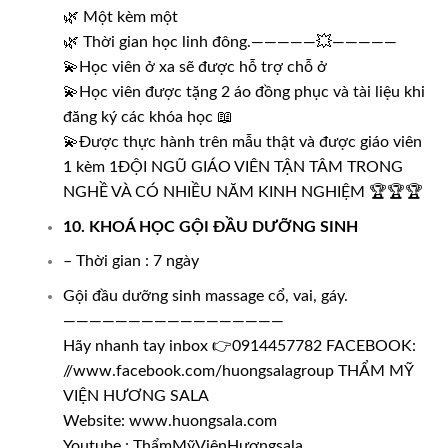
🌿 Một kèm một
🌿 Thời gian học linh đông.—————💥—————
💫Học viên ở xa sẽ được hỗ trợ chỗ ở
💫Học viên được tặng 2 áo đồng phục và tài liệu khi
đăng ký các khóa học 📖
💫Được thực hành trên mẫu thật và được giáo viên
1 kèm 1ĐỘI NGŨ GIÁO VIÊN TẬN TÂM TRONG
NGHỀ VÀ CÓ NHIỀU NĂM KINH NGHIỆM 🏆🏆🏆
10. KHOÁ HỌC GỘI ĐẦU DƯỠNG SINH
– Thời gian : 7 ngày
Gội đầu dưỡng sinh massage cổ, vai, gáy.
—————————————————
Hãy nhanh tay inbox 👉0914457782 FACEBOOK:
//www.facebook.com/huongsalagroup THẨM MỸ
VIỆN HƯƠNG SALA
Website: www.huongsala.com
Youtube : ThẩmMỹViệnHươngsala