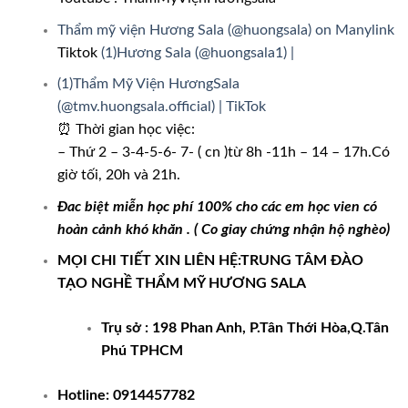
Thẩm mỹ viện Hương Sala (@huongsala) on Manylink
Tiktok
(1)Hương Sala (@huongsala1) |
(1)Thẩm Mỹ Viện HươngSala
(@tmv.huongsala.official) | TikTok
⏰ Thời gian học việc:
– Thứ 2 – 3-4-5-6- 7- ( cn )từ 8h -11h – 14 – 17h.Có
giờ tối, 20h và 21h.
Đac biệt miễn học phí 100% cho các em học vien có
hoàn cảnh khó khăn . ( Co giay chứng nhận hộ nghèo)
MỌI CHI TIẾT XIN LIÊN HỆ:
TRUNG TÂM ĐÀO
TẠO NGHỀ THẨM MỸ HƯƠNG SALA
Trụ sở : 198 Phan Anh, P.Tân Thới Hòa,Q.Tân
Phú TPHCM
Hotline: 0914457782